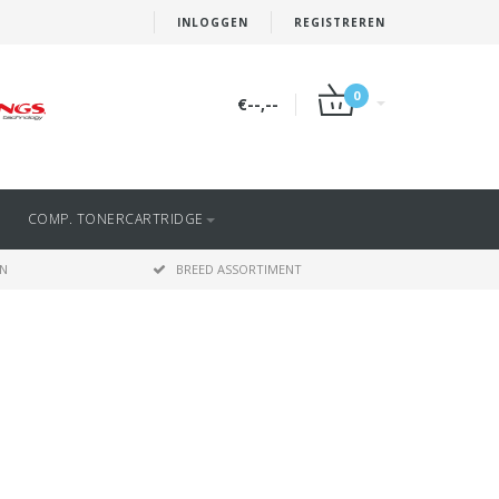
INLOGGEN
REGISTREREN
0
€--,--
COMP. TONERCARTRIDGE
EN
BREED ASSORTIMENT