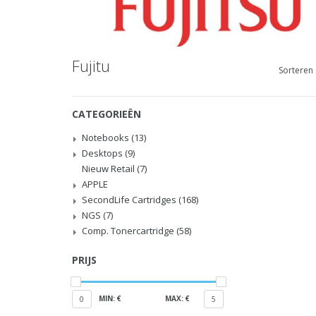
Fujitu
Sorteren 
CATEGORIEËN
Notebooks
(13)
Desktops
(9)
Nieuw Retail
(7)
APPLE
SecondLife Cartridges
(168)
NGS
(7)
Comp. Tonercartridge
(58)
PRIJS
MIN: €
MAX: €
0
5