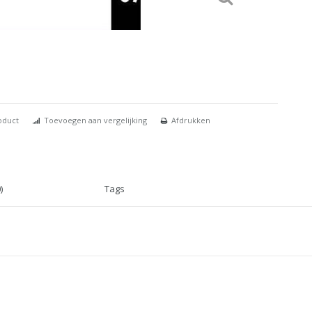
oduct
Toevoegen aan vergelijking
Afdrukken
)
Tags