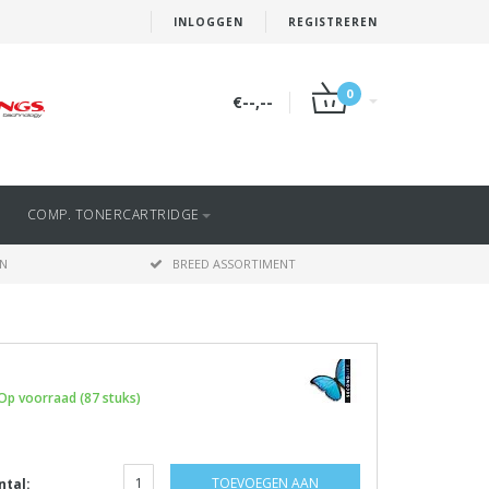
INLOGGEN
REGISTREREN
0
€--,--
COMP. TONERCARTRIDGE
EN
BREED ASSORTIMENT
Op voorraad (87 stuks)
TOEVOEGEN AAN
ntal: