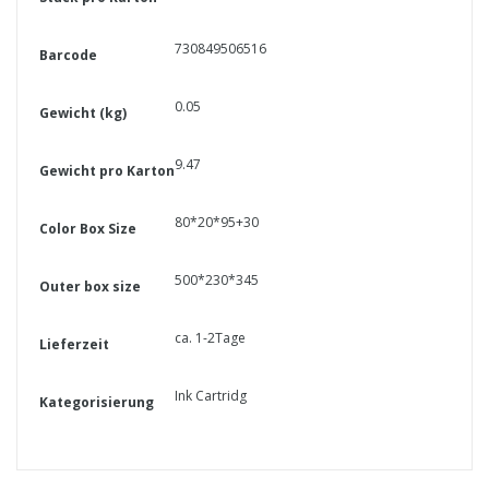
730849506516
Barcode
0.05
Gewicht (kg)
9.47
Gewicht pro Karton
80*20*95+30
Color Box Size
500*230*345
Outer box size
ca. 1-2Tage
Lieferzeit
Ink Cartridg
Kategorisierung