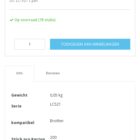
DC LC-521 Cyan
Op voorraad (78 stuks)
TOEVOEGEN AAN WINKELWAGEN
Info
Reviews
Gewicht
0,05 kg
LC521
Serie
Brother
kompatibel
200
Stück pro Karton