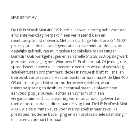
SKU: 8X4W1AV
De HP ProDesk Mini 400 G9 biedt alles wat je nodig hebt voor een
efficiënte werkdag, verpakt in een verrassend klein en
ruimtebesparend ontwerp. Met een krachtige Intel Core i5 14500T
processor uit de nieuwste generatie is deze mini-pc ideaal voor
dagelijks gebruik, van multitasken tot zakelijke toepassingen.
Dankzij 16GB werkgeheugen en een snelle 512GB SSD-opslag werk
je zonder vertraging met Windows 11 Professional. Of je nu grote
spreadsheets bewerkt, in meerdere vensters werkt of veelvuldig
schakelt tussen programma’s, deze HP ProDesk blijft stil, snel en
betrouwbaar presteren. Het compacte formaat maakt de Mini 400
G9 uitermate geschikt voor moderne werkplekken, waar
ruimtebesparing en flexibiliteit centraal staan. Je plaatst hem
eenvoudig op je bureau, achter een scherm of in een
vergaderruimte. Deze uitvoering wordt bovendien geleverd met
toetsenbord, zodat je direct aan de slag kunt. De HP ProDesk Mini
400 G9 is de slimme keuze voor wie op zoek is naar zakelijke
prestaties, moderne beveiliging en een professionele uitstraling in
een uiterst compact formaat.