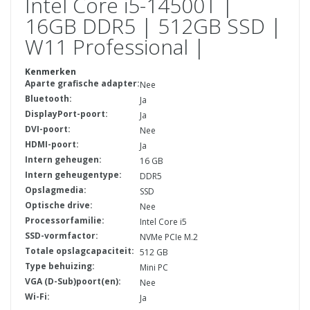
Intel Core i5-14500T |
16GB DDR5 | 512GB SSD |
W11 Professional |
Kenmerken
Aparte grafische adapter:
Nee
Bluetooth:
Ja
DisplayPort-poort:
Ja
DVI-poort:
Nee
HDMI-poort:
Ja
Intern geheugen:
16 GB
Intern geheugentype:
DDR5
Opslagmedia:
SSD
Optische drive:
Nee
Processorfamilie:
Intel Core i5
SSD-vormfactor:
NVMe PCIe M.2
Totale opslagcapaciteit:
512 GB
Type behuizing:
Mini PC
VGA (D-Sub)poort(en):
Nee
Wi-Fi:
Ja