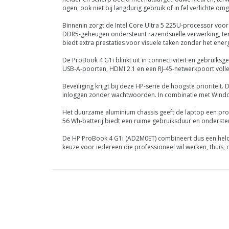
ogen, ook niet bij langdurig gebruik of in fel verlichte om
Binnenin zorgt de Intel Core Ultra 5 225U-processor voor
DDR5-geheugen ondersteunt razendsnelle verwerking, ter
biedt extra prestaties voor visuele taken zonder het energ
De ProBook 4 G1i blinkt uit in connectiviteit en gebruiksg
USB-A-poorten, HDMI 2.1 en een RJ-45-netwerkpoort volle
Beveiliging krijgt bij deze HP-serie de hoogste prioriteit
inloggen zonder wachtwoorden. In combinatie met Windows 1
Het duurzame aluminium chassis geeft de laptop een profess
56 Wh-batterij biedt een ruime gebruiksduur en ondersteu
De HP ProBook 4 G1i (AD2M0ET) combineert dus een helder
keuze voor iedereen die professioneel wil werken, thuis