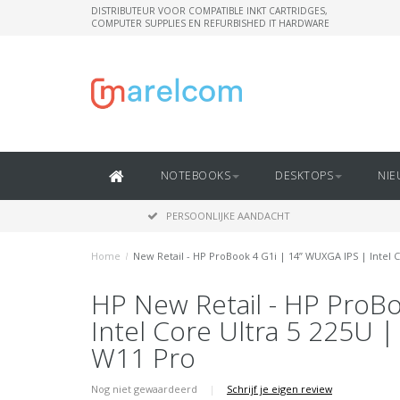
DISTRIBUTEUR VOOR COMPATIBLE INKT CARTRIDGES,
COMPUTER SUPPLIES EN REFURBISHED IT HARDWARE
NOTEBOOKS
DESKTOPS
NIE
PERSOONLIJKE AANDACHT
Home
/
New Retail - HP ProBook 4 G1i | 14” WUXGA IPS | Intel
HP New Retail - HP ProB
Intel Core Ultra 5 225U
W11 Pro
Nog niet gewaardeerd
|
Schrijf je eigen review