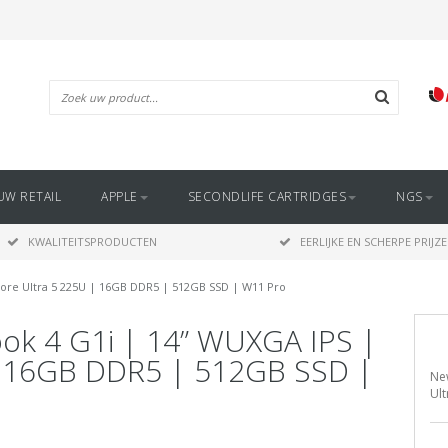
UW RETAIL
APPLE
SECONDLIFE CARTRIDGES
NGS
KWALITEITSPRODUCTEN
EERLIJKE EN SCHERPE PRIJZ
 Core Ultra 5 225U | 16GB DDR5 | 512GB SSD | W11 Pro
ook 4 G1i | 14” WUXGA IPS |
 | 16GB DDR5 | 512GB SSD |
New
Ul