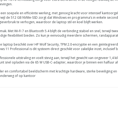
gevingen.
 een soepele en efficiënte werking, met genoeg kracht voor intensief kantoorg
wijl de 512 GB NVMe-SSD zorgt dat Windows en programma’s in enkele seconden 
ieverbruik te verhogen, waardoor de laptop stil en koel blijft werken.
emak. Met Wi-Fi 7 en Bluetooth 5.4 blijft de verbinding stabiel en snel, terwijl
dige flexibiliteit bieden. Zo kun je eenvoudig meerdere schermen, randapparat
. De laptop beschikt over HP Wolf Security, TPM 2.0-encryptie en een geïntegreer
1 Professional is dit systeem direct geschikt voor zakelijke inzet, inclusief b
ionele uitstraling en voelt stevig aan, terwijl het gewicht van ongeveer 1,4 ki
nt snel opladen via de 65 W USB-C-adapter, waardoor je binnen een halfuur alwe
 en comfortabel beeldscherm met krachtige hardware, sterke beveiliging en ui
, onderweg of op kantoor