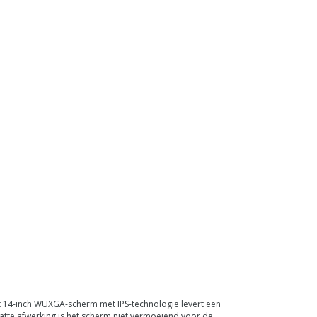
t 14-inch WUXGA-scherm met IPS-technologie levert een
atte afwerking is het scherm niet vermoeiend voor de