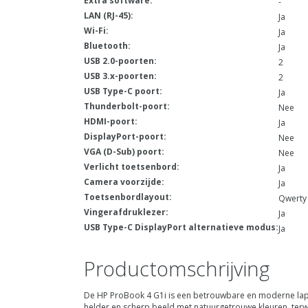
Extra software:
-
LAN (RJ-45):
Ja
Wi-Fi:
Ja
Bluetooth:
Ja
USB 2.0-poorten:
2
USB 3.x-poorten:
2
USB Type-C poort:
Ja
Thunderbolt-poort:
Nee
HDMI-poort:
Ja
DisplayPort-poort:
Nee
VGA (D-Sub) poort:
Nee
Verlicht toetsenbord:
Ja
Camera voorzijde:
Ja
Toetsenbordlayout:
Qwerty
Vingerafdruklezer:
Ja
USB Type-C DisplayPort alternatieve modus:
Ja
Productomschrijving
De HP ProBook 4 G1i is een betrouwbare en moderne lapt
helder en scherp beeld met natuurgetrouwe kleuren, terwi