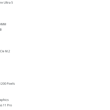
re Ultra 5
DIMM
GB
CIe M.2
1200 Pixels
raphics
s 11 Pro