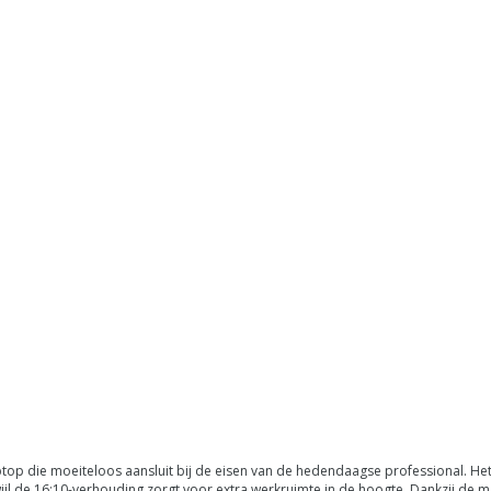
op die moeiteloos aansluit bij de eisen van de hedendaagse professional. He
jl de 16:10-verhouding zorgt voor extra werkruimte in de hoogte. Dankzij de m