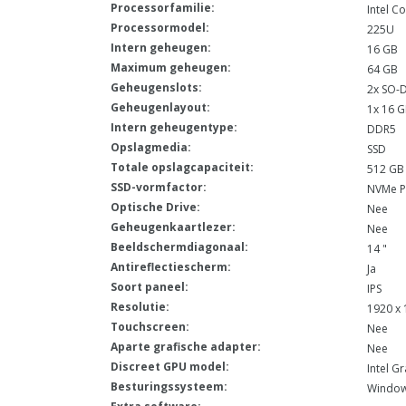
Processorfamilie:
Intel Co
Processormodel:
225U
Intern geheugen:
16 GB
Maximum geheugen:
64 GB
Geheugenslots:
2x SO-
Geheugenlayout:
1x 16 
Intern geheugentype:
DDR5
Opslagmedia:
SSD
Totale opslagcapaciteit:
512 GB
SSD-vormfactor:
NVMe P
Optische Drive:
Nee
Geheugenkaartlezer:
Nee
Beeldschermdiagonaal:
14 "
Antireflectiescherm:
Ja
Soort paneel:
IPS
Resolutie:
1920 x 
Touchscreen:
Nee
Aparte grafische adapter:
Nee
Discreet GPU model:
Intel G
Besturingssysteem:
Window