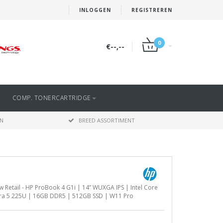
INLOGGEN
REGISTREREN
0
€--,--
COMP. TONERCARTRIDGE
EN
BREED ASSORTIMENT
 Retail - HP ProBook 4 G1i | 14” WUXGA IPS | Intel Core
tra 5 225U | 16GB DDR5 | 512GB SSD | W11 Pro