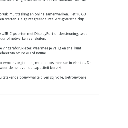
ebruik, multitasking en online samenwerken. Het 16 GB
starten. De geïntegreerde Intel Arc-grafische chip
 twee USB-C-poorten met DisplayPort-ondersteuning, twee
uur of netwerken aansluiten.
de vingerafdruklezer, waarmee je veilig en snel kunt
eheer via Azure AD of Intune.
lo ervoor zorgt dat hij moeiteloos mee kan in elke tas. De
er de helft van de capaciteit bereikt.
tstekende bouwkwaliteit. Een stijlvolle, betrouwbare