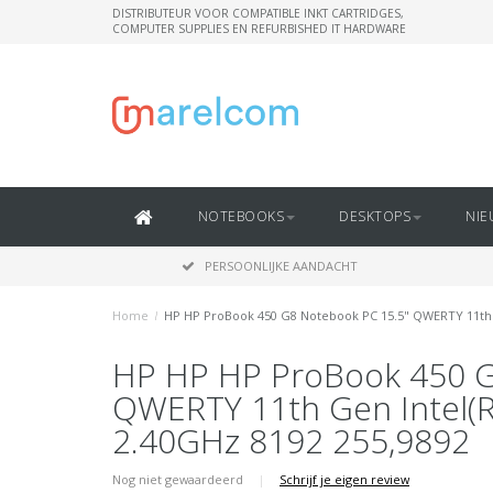
DISTRIBUTEUR VOOR COMPATIBLE INKT CARTRIDGES,
COMPUTER SUPPLIES EN REFURBISHED IT HARDWARE
NOTEBOOKS
DESKTOPS
NIE
PERSOONLIJKE AANDACHT
Home
/
HP HP ProBook 450 G8 Notebook PC 15.5" QWERTY 11th G
HP HP HP ProBook 450 G
QWERTY 11th Gen Intel(R
2.40GHz 8192 255,9892
Nog niet gewaardeerd
|
Schrijf je eigen review