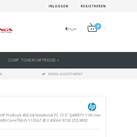
INLOGGEN
REGISTREREN
0
€--,--
COMP. TONERCARTRIDGE
EN
BREED ASSORTIMENT
 HP ProBook 450 G8 Notebook PC 15.5" QWERTY 11th Gen
el(R) Core(TM) i5-1135G7 @ 2.40GHz 8192 255,9892