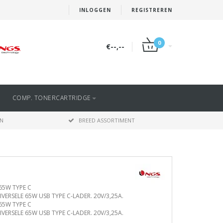
INLOGGEN
REGISTREREN
0
€--,--
COMP. TONERCARTRIDGE
EN
BREED ASSORTIMENT
65W TYPE C
IVERSELE 65W USB TYPE C-LADER. 20V/3,25A.
65W TYPE C
IVERSELE 65W USB TYPE C-LADER. 20V/3,25A.