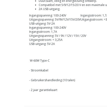
Duurzaam, veilig en energiezuinig ontwerp.
Compatibel met 5/9/12/15/20 V en een maximale 
2A USB-uitgang.
Ingangsspanning: 100-240V
Ingangsstroom: 1,7
Uitgangsspanning: 5V/9V/12V/15V/20V
Uitgangsstroom: =
USB-uitgang: 5V-2A
Ingangsspanning: 100-240V
Ingangsstroom: 1,7A
Uitgangsspanning: 5V / 9V / 12V / 15V / 20V
Uitgangsstroom: = 3,25A
USB-uitgang: 5V-2A
W-60W Type-C
- Stroomkabel
- Gebruikershandleiding (10 talen)
- 2 jaar garantiekaart