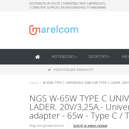
DISTRIBUTEUR VOOR COMPATIBLE INKT CARTRIDGES,
COMPUTER SUPPLIES EN REFURBISHED IT HARDWARE
NOTEBOOKS
DESKTOPS
NIE
PERSOONLIJKE AANDACHT
Home
/
W-65W TYPE C UNIVERSELE 65W USB TYPE C-LADER. 20V/3,2
NGS W-65W TYPE C UNIV
LADER. 20V/3,25A.- Unive
adapter - 65w - Type C /
Nog niet gewaardeerd
|
Schrijf je eigen review