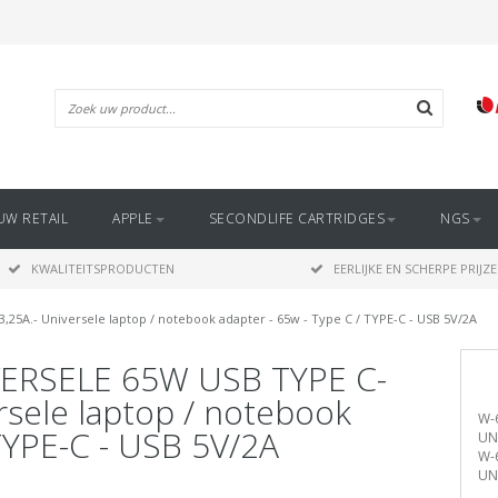
UW RETAIL
APPLE
SECONDLIFE CARTRIDGES
NGS
KWALITEITSPRODUCTEN
EERLIJKE EN SCHERPE PRIJZ
5A.- Universele laptop / notebook adapter - 65w - Type C / TYPE-C - USB 5V/2A
ERSELE 65W USB TYPE C-
rsele laptop / notebook
W-
 TYPE-C - USB 5V/2A
UN
W-
UN