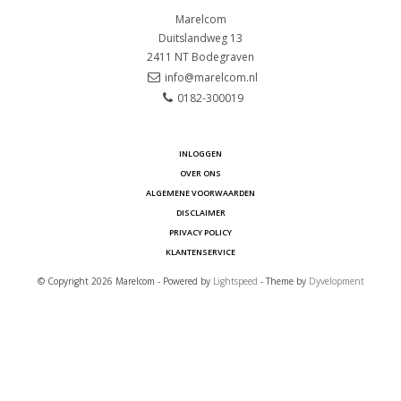
Marelcom
Duitslandweg 13
2411 NT
Bodegraven
info@marelcom.nl
0182-300019
INLOGGEN
OVER ONS
ALGEMENE VOORWAARDEN
DISCLAIMER
PRIVACY POLICY
KLANTENSERVICE
© Copyright 2026 Marelcom - Powered by
Lightspeed
- Theme by
Dyvelopment