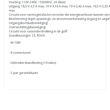
Voeding: 110V-240V, ~50/60HZ, 2A (Max)
Uitgang: 18,5 V-3,5 A max, 19 V-3,16 A max, 19 V-3,42 A max, 19,5 V-3,33 
max
Circuits voor vermogensfactorcorrectie die energieverliezen kunnen ve
Bescherming tegen spannings- en stroomoverbelasting (ingang en uitga
Uitgangskortsluitbeveiliging
Oververhittingsbeveiliging
Circuits voor ruisonderdrukking in de golf
Goedkeuringen: CE, ROHS
- W-70W
- 9 connectoren
- Gebruikershandleiding (10 talen)
- 2 jaar garantiekaart