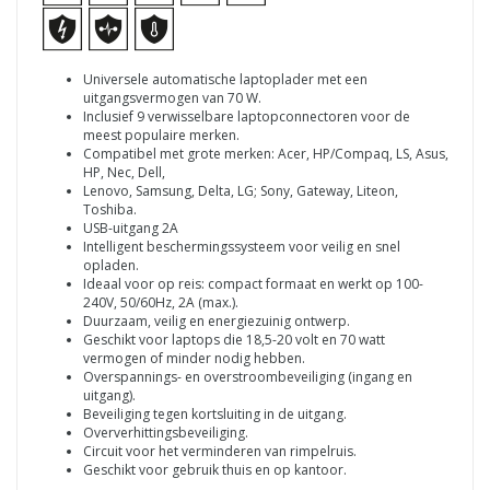
Universele automatische laptoplader met een
uitgangsvermogen van 70 W.
Inclusief 9 verwisselbare laptopconnectoren voor de
meest populaire merken.
Compatibel met grote merken: Acer, HP/Compaq, LS, Asus,
HP, Nec, Dell,
Lenovo, Samsung, Delta, LG; Sony, Gateway, Liteon,
Toshiba.
USB-uitgang 2A
Intelligent beschermingssysteem voor veilig en snel
opladen.
Ideaal voor op reis: compact formaat en werkt op 100-
240V, 50/60Hz, 2A (max.).
Duurzaam, veilig en energiezuinig ontwerp.
Geschikt voor laptops die 18,5-20 volt en 70 watt
vermogen of minder nodig hebben.
Overspannings- en overstroombeveiliging (ingang en
uitgang).
Beveiliging tegen kortsluiting in de uitgang.
Oververhittingsbeveiliging.
Circuit voor het verminderen van rimpelruis.
Geschikt voor gebruik thuis en op kantoor.