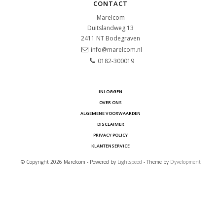
CONTACT
Marelcom
Duitslandweg 13
2411 NT
Bodegraven
info@marelcom.nl
0182-300019
INLOGGEN
OVER ONS
ALGEMENE VOORWAARDEN
DISCLAIMER
PRIVACY POLICY
KLANTENSERVICE
© Copyright 2026 Marelcom - Powered by
Lightspeed
- Theme by
Dyvelopment