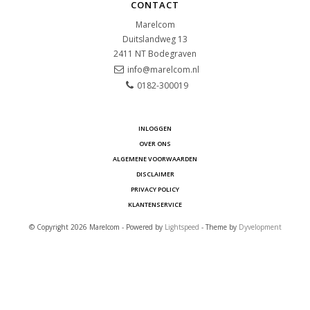
CONTACT
Marelcom
Duitslandweg 13
2411 NT
Bodegraven
info@marelcom.nl
0182-300019
INLOGGEN
OVER ONS
ALGEMENE VOORWAARDEN
DISCLAIMER
PRIVACY POLICY
KLANTENSERVICE
© Copyright 2026 Marelcom - Powered by
Lightspeed
- Theme by
Dyvelopment