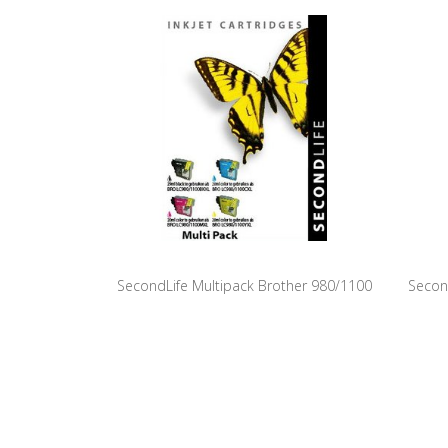
SecondLife Multipack Brother 980/1100
Secon
BK, C, M en Y