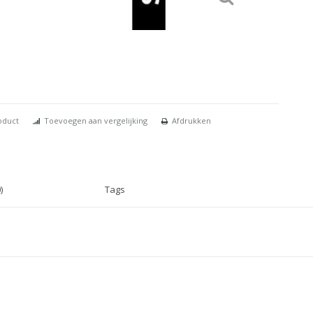
oduct
Toevoegen aan vergelijking
Afdrukken
)
Tags