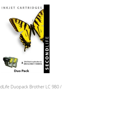
dLife Duopack Brother LC 980 /
1100 Black