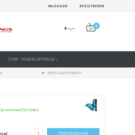
INLOGGEN
REGISTREREN
0
€--,--
COMP. TONERCARTRIDGE
EN
BREED ASSORTIMENT
Op voorraad (92 stuks)
TOEVOEGEN AAN
ntal: