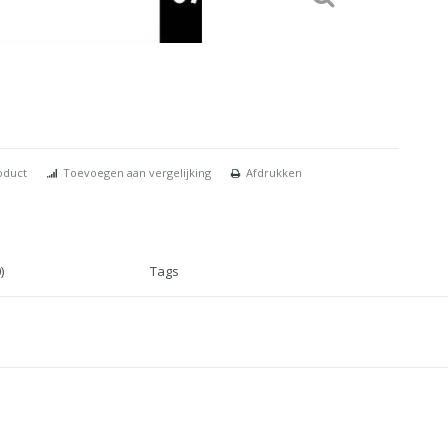
oduct
Toevoegen aan vergelijking
Afdrukken
)
Tags