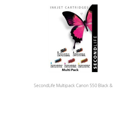
SecondLife Multipack Canon 550 Black &
551 Serie