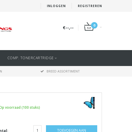
INLOGGEN
REGISTREREN
0
€--,--
COMP. TONERCARTRIDGE
EN
BREED ASSORTIMENT
Op voorraad (100 stuks)
TOEVOEGEN AAN
ntal: