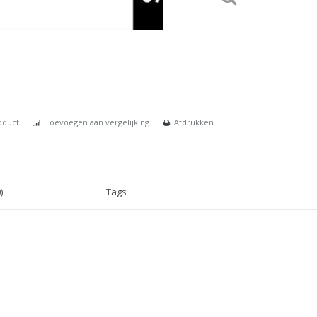
oduct
Toevoegen aan vergelijking
Afdrukken
)
Tags