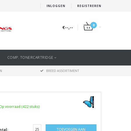
INLOGGEN
REGISTREREN
0
€--,--
COMP. TONERCARTRIDGE
EN
BREED ASSORTIMENT
Op voorraad (422 stuks)
TOEVOEGEN AAN
ntal: