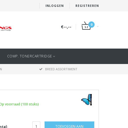
INLOGGEN
REGISTREREN
0
€--,--
COMP. TONERCARTRIDGE
EN
BREED ASSORTIMENT
Op voorraad (100 stuks)
TOEVOEGEN AAN
ntal: