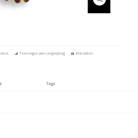
oduct
Toevoegen aan vergelijking
Afdrukken
)
Tags